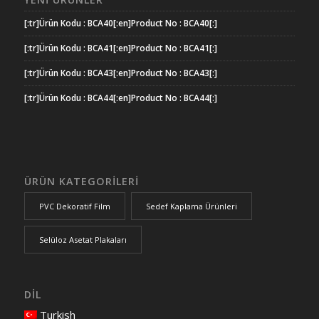
[:tr]Ürün Kodu : BCA40[:en]Product No : BCA40[:]
[:tr]Ürün Kodu : BCA41[:en]Product No : BCA41[:]
[:tr]Ürün Kodu : BCA43[:en]Product No : BCA43[:]
[:tr]Ürün Kodu : BCA44[:en]Product No : BCA44[:]
ÜRÜN KATEGORİLERİ
PVC Dekoratif Film
Sedef Kaplama Ürünleri
Selüloz Asetat Plakaları
DİL
Turkish