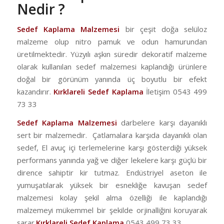
Nedir ?
Sedef Kaplama Malzemesi
bir çeşit doğa selüloz
malzeme olup nitro pamuk ve odun hamurundan
üretilmektedir. Yüzyılı aşkın süredir dekoratif malzeme
olarak kullanılan sedef malzemesi kaplandığı ürünlere
doğal bir görünüm yanında üç boyutlu bir efekt
kazandırır.
Kırklareli Sedef Kaplama
İletişim 0543 499
73 33
Sedef Kaplama Malzemesi
darbelere karşı dayanıklı
sert bir malzemedir. Çatlamalara karşıda dayanıklı olan
sedef, El avuç içi terlemelerine karşı gösterdiği yüksek
performans yanında yağ ve diğer lekelere karşı güçlü bir
dirence sahiptir kir tutmaz. Endüstriyel aseton ile
yumuşatılarak yüksek bir esnekliğe kavuşan sedef
malzemesi kolay şekil alma özelliği ile kaplandığı
malzemeyi mükemmel bir şekilde orjinalliğini koruyarak
sarar.
Kırklareli
Sedef Kaplama
0543 499 73 33