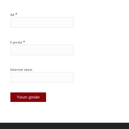
*
Ad
*
E-posta
İnternet sitesi