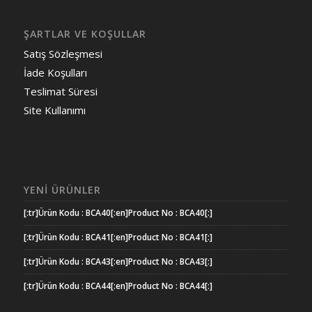
ŞARTLAR VE KOŞULLAR
Satış Sözleşmesi
İade Koşulları
Teslimat Süresi
Site Kullanımı
YENI ÜRÜNLER
[:tr]Ürün Kodu : BCA40[:en]Product No : BCA40[:]
[:tr]Ürün Kodu : BCA41[:en]Product No : BCA41[:]
[:tr]Ürün Kodu : BCA43[:en]Product No : BCA43[:]
[:tr]Ürün Kodu : BCA44[:en]Product No : BCA44[:]